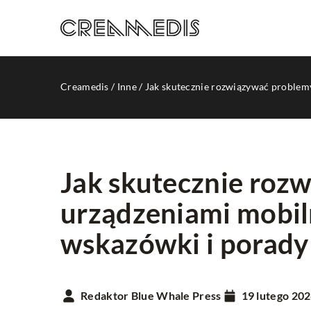
Creamedis
/
Inne
/
Jak skutecznie rozwiązywać problem
Jak skutecznie roz
urządzeniami mobil
REKLAMA INTERNETO
wskazówki i porady
Redaktor Blue Whale Press
19 lutego 20