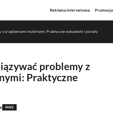
Reklama internetowa
Promocja
y z urządzeniami mobilnymi: Praktyczne wskazówki i porady
wiązywać problemy z
nymi: Praktyczne
WA
INNE
26
INNE