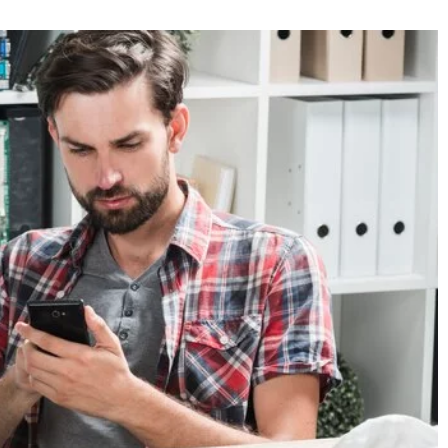
05 lutego 2024
Jakie są korzyści z treningu koni na kryt
mpaniach online: Jak
arenach?
yzje konsumentów
Przeanalizuj główne zalety treningu koni 
arwy mogą zwiększyć
krytych arenach. Dowiedz się, jak ten rodz
ine i wpływać na
szkolenia ma wpływ na zdrowie i kondycję
iedz się, jakie
koni oraz jak może zwiększyć ich wydajnoś
ę i przyciągają
aniach