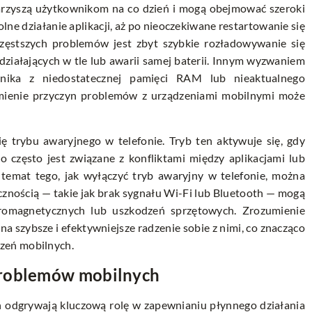
rzyszą użytkownikom na co dzień i mogą obejmować szeroki
lne działanie aplikacji, aż po nieoczekiwane restartowanie się
częstszych problemów jest zbyt szybkie rozładowywanie się
 działających w tle lub awarii samej baterii. Innym wyzwaniem
ynika z niedostatecznej pamięci RAM lub nieaktualnego
umienie przyczyn problemów z urządzeniami mobilnymi może
ę trybu awaryjnego w telefonie. Tryb ten aktywuje się, gdy
o często jest związane z konfliktami między aplikacjami lub
 temat tego, jak wyłączyć
tryb awaryjny w telefonie
, można
cznością — takie jak brak sygnału Wi-Fi lub Bluetooth — mogą
tromagnetycznych lub uszkodzeń sprzętowych. Zrozumienie
szybsze i efektywniejsze radzenie sobie z nimi, co znacząco
zeń mobilnych.
problemów mobilnych
h odgrywają kluczową rolę w zapewnianiu płynnego działania