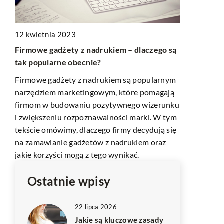
11 listopad
12 kwietnia 2023
ych
Psychologia
Firmowe gadżety z nadrukiem – dlaczego są
barwy wpły
tak popularne obecnie?
na
Odkryj, jak
Firmowe gadżety z nadrukiem są popularnym
aj
skuteczność
narzędziem marketingowym, które pomagają
wybory kons
firmom w budowaniu pozytywnego wizerunku
ć.
kolory wspie
i zwiększeniu rozpoznawalności marki. W tym
uwagę w cyf
tekście omówimy, dlaczego firmy decydują się
marketingo
na zamawianie gadżetów z nadrukiem oraz
jakie korzyści mogą z tego wynikać.
Ostatnie wpisy
22 lipca 2026
Jakie są kluczowe zasady