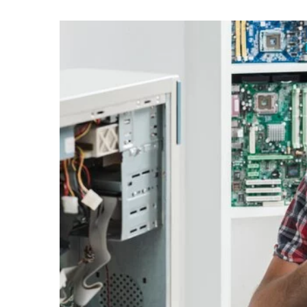
11 listopada 2025
Psychologia koloru w ka
barwy wpływają na dec
Odkryj, jak różnorodne b
skuteczność kampanii onl
wybory konsumentów. Dow
kolory wspierają konwersj
uwagę w cyfrowych dział
marketingowych.