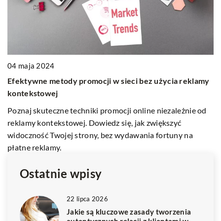
03 maja 2025
amy
Strategie kreatywnego wykorzystania treści w
kampaniach marketingowych online
 od
Odkryj, jak twórcze podejście do treści może
zrewolucjonizować twoje kampanie marketingowe online,
przyciągając większą uwagę i zaangażowanie
użytkowników.
Ostatnie wpisy
22 lipca 2026
Jakie są kluczowe zasady tworzenia
autentycznych relacji z klientami w