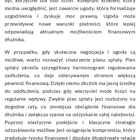
być korzystne dla obu stron. Kolejnym krokiem, który
można uwzględnić, jest zawarcie ugody, która formalizuje
uzgodnienia i zyskuje moc prawną. Ugoda może
przewidywać nowe warunki płatności, które lepiej
odpowiadają aktualnym możliwościom finansowym
dłużnika.
W przypadku, gdy skuteczna negocjacja i ugoda są
możliwe, warto rozważyć stworzenie planu spłaty. Plan
spłaty określa szczegółowy harmonogram regulowania
zadłużenia, co daje obiecywanym stronom większą
pewność finansową. Dzięki niemu dłużnik ma jasną ścieżkę
do oddłużenia, podczas gdy wierzyciel może liczyć na
regularne wpływy. Zwykle plan spłaty jest rozłożony na
dogodne raty, co zmniejsza obciążenie finansowe dla
dłużnika i zwiększa szanse na odzyskanie całej należności.
Poprzez elastyczne podejście i klasyczne strategie
odzyskiwania możliwe jest osiągnięcie kompromisu, który
zredukuje ryzyko finansowe i zbuduje długotrwałe relacje