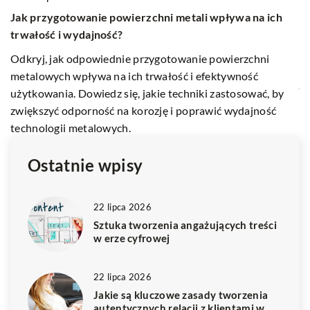
Jak skutecznie promować swoją firmę w sieci –
h
praktyczne porady dla małych przedsiębiorstw
Odkryj najskuteczniejsze metody promocji online dla
małych przedsiębiorstw. Zdobądź praktyczne wskazówki,
jak zapewnić swojej firmie widoczność w sieci i zdobyć
y
więcej klientów.
Ostatnie wpisy
22 lipca 2026
Sztuka tworzenia angażujących treści
w erze cyfrowej
22 lipca 2026
Jakie są kluczowe zasady tworzenia
autentycznych relacji z klientami w