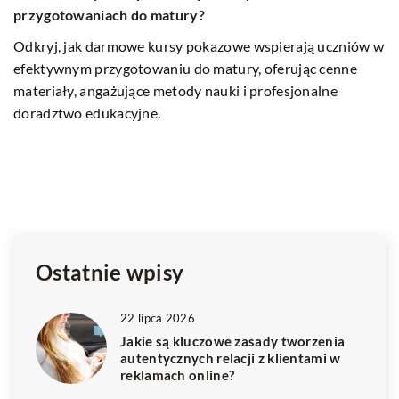
m
Strategie budowania zaufania w kampaniach
 w
reklamowych online
W 
ko
Dowiedz się, jak skutecznie budować zaufanie w
s
kampaniach reklamowych online, aby zwiększyć
kl
zaangażowanie użytkowników i osiągnąć lepsze wyniki
wi
marketingowe.
w
s
st
b
Ostatnie wpisy
22 lipca 2026
Jakie są kluczowe zasady tworzenia
autentycznych relacji z klientami w
reklamach online?