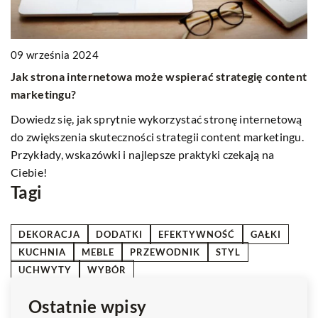
10 marca 2024
14
Jak efektywnie korzystać z profesjonalnej pomocy
K
nt
podczas tworzenia swojej pracy dyplomowej?
ro
Zdobądź kluczowe porady i wskazówki jak korzystać z
P
wą
profesjonalnej pomocy podczas pisania pracy dyplomowej.
ro
u.
do
p
Tagi
DEKORACJA
DODATKI
EFEKTYWNOŚĆ
GAŁKI
KUCHNIA
MEBLE
PRZEWODNIK
STYL
UCHWYTY
WYBÓR
Ostatnie wpisy