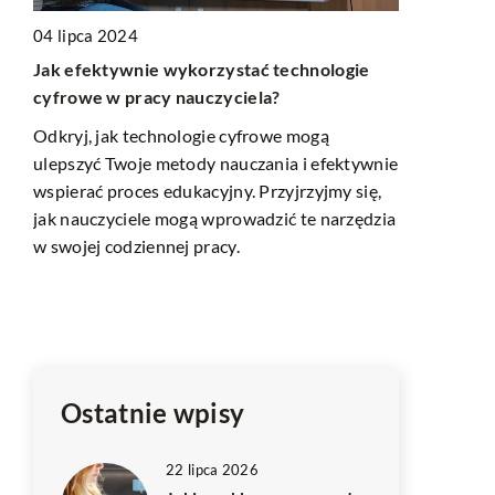
04 lipca 2024
Jak efektywnie wykorzystać technologie
06 stycznia
cyfrowe w pracy nauczyciela?
Jak budowa
wspierać T
Odkryj, jak technologie cyfrowe mogą
ulepszyć Twoje metody nauczania i efektywnie
Dowiedz się
wspierać proces edukacyjny. Przyjrzyjmy się,
stronę inte
ko
jak nauczyciele mogą wprowadzić te narzędzia
Twoje dział
akże
w swojej codziennej pracy.
kluczowe el
online.
akie
ze
Ostatnie wpisy
22 lipca 2026