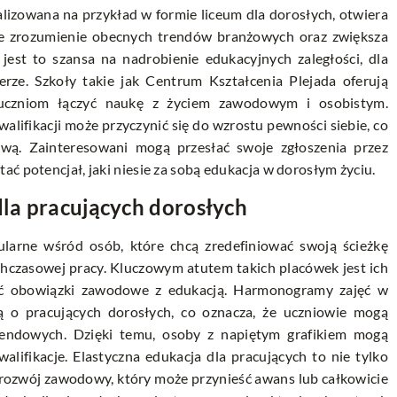
lizowana na przykład w formie liceum dla dorosłych, otwiera
e zrozumienie obecnych trendów branżowych oraz zwiększa
jest to szansa na nadrobienie edukacyjnych zaległości, dla
rze. Szkoły takie jak Centrum Kształcenia Plejada oferują
 uczniom łączyć naukę z życiem zawodowym i osobistym.
lifikacji może przyczynić się do wzrostu pewności siebie, co
ą. Zainteresowani mogą przesłać swoje zgłoszenia przez
tać potencjał, jaki niesie za sobą edukacja w dorosłym życiu.
dla pracujących dorosłych
pularne wśród osób, które chcą zredefiniować swoją ścieżkę
hczasowej pracy. Kluczowym atutem takich placówek jest ich
dzić obowiązki zawodowe z edukacją. Harmonogramy zajęć w
ą o pracujących dorosłych, co oznacza, że uczniowie mogą
kendowych. Dzięki temu, osoby z napiętym grafikiem mogą
lifikacje. Elastyczna edukacja dla pracujących to nie tylko
a rozwój zawodowy, który może przynieść awans lub całkowicie