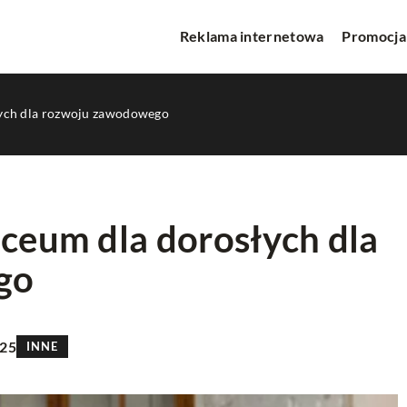
Reklama internetowa
Promocja
łych dla rozwoju zawodowego
iceum dla dorosłych dla
go
WWW
INNE
025
INNE