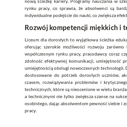
nową ścieżkę kariery. Programy nauczania w szk
rynku pracy, co sprawia, że absolwenci są bard
indywidualne podejście do nauki, co zwiększa efe
Rozwój kompetencji miękkich i 
Liceum dla dorosłych to wyjątkowa ścieżka eduka
oferując szerokie możliwości rozwoju zarówno k
współczesnym rynku pracy, pracodawcy coraz czę
zdolność efektywnej komunikacji, umiejętność p
umiejętnością obsługi nowoczesnych technologii. D
dostosowane do potrzeb dorosłych uczniów, akc
czasem, rozwiązywania problemów i krytycznego
technicznych, które są nieocenione w wielu bran
a technicznymi nie tylko zwiększa szanse na sukc
osobistego, dając absolwentom pewność siebie i z
pracy.