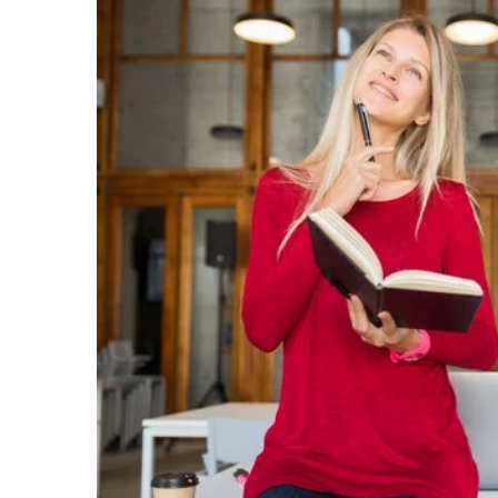
06 stycznia 2025
Jak budowa strony inte
wspierać Twoją strategi
Dowiedz się, jak optymal
stronę internetową, aby s
Twoje działania marketin
kluczowe elementy, które
online.