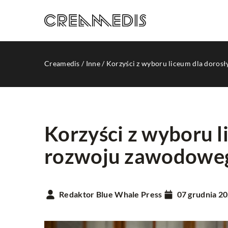
Creamedis
/
Inne
/
Korzyści z wyboru liceum dla doros
Korzyści z wyboru l
rozwoju zawodowe
TWORZENIE STRON 
Redaktor Blue Whale Press
07 grudnia 2