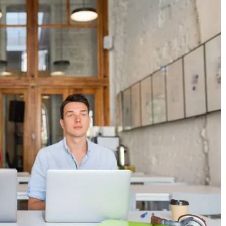
rnetowej może
08 czerwca 2026
ę marketingową?
Jak wybrać idealną saladerkę do Twojej
nie zaprojektować
restauracji?
kutecznie wspierała
Odkryj, jak wybrać saladerkę, która nie tyl
gowe. Odkryj
podniesie walory estetyczne potraw, ale t
 wpływają na sukces
będzie praktyczna i trwała. Zapoznaj się z
naszym poradnikiem, aby dowiedzieć się, j
materiały, kształty i rozmiary będą najleps
dla Twojej restauracji.