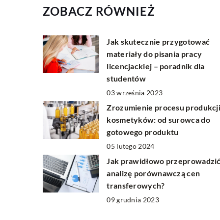
ZOBACZ RÓWNIEŻ
Jak skutecznie przygotować
materiały do pisania pracy
licencjackiej – poradnik dla
studentów
03 września 2023
Zrozumienie procesu produkcj
kosmetyków: od surowca do
gotowego produktu
05 lutego 2024
Jak prawidłowo przeprowadzi
analizę porównawczą cen
transferowych?
09 grudnia 2023