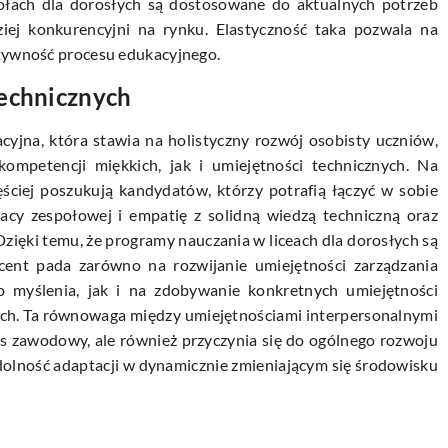
ołach dla dorosłych są dostosowane do aktualnych potrzeb
ziej konkurencyjni na rynku. Elastyczność taka pozwala na
ktywność procesu edukacyjnego.
technicznych
cyjna, która stawia na holistyczny rozwój osobisty uczniów,
ompetencji miękkich, jak i umiejętności technicznych. Na
ściej poszukują kandydatów, którzy potrafią łączyć w sobie
racy zespołowej i empatię z solidną wiedzą techniczną oraz
zięki temu, że programy nauczania w liceach dla dorosłych są
ent pada zarówno na rozwijanie umiejętności zarządzania
 myślenia, jak i na zdobywanie konkretnych umiejętności
żach. Ta równowaga między umiejętnościami interpersonalnymi
es zawodowy, ale również przyczynia się do ogólnego rozwoju
dolność adaptacji w dynamicznie zmieniającym się środowisku