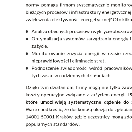
normy pomaga firmom systematycznie monitorować
bieżących procesów i infrastruktury energetycznej
zwiększenia efektywności energetycznej? Oto kilk
Analiza obecnych procesów i wykrycie obszaró
Optymalizacja systemów zarządzania energią i
zużycie.
Monitorowanie zużycia energii w czasie rze
nieprawidłowości i eliminację strat.
Podnoszenie świadomości wśród pracowników n
tych zasad w codziennych działaniach.
Dzięki tym działaniom, firmy mogą nie tylko zau
koszty operacyjne związane z zużyciem energii.
I
które umożliwiają systematyczne dążenie do 
Warto podkreślić, że doskonałą okazją do zgłębia
14001 50001 Kraków
, gdzie uczestnicy mogą zd
popularnych standardów.