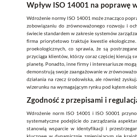
Wpływ ISO 14001 na poprawę w
Wdrożenie normy ISO 14001 może znacząco poprawi
zobowiązaniu do zrównoważonego rozwoju i ochr
świecie standardem w zakresie systemów zarządza
firma priorytetowo traktuje kwestie ekologiczne
proekologicznych, co sprawia, że są postrzegan
przyciąga klientów, którzy coraz częściej kieruj
planetę. Ponadto, inne firmy i interesariusze mog
demonstrują swoje zaangażowanie w zrównoważony
działania na rzecz środowiska, ale również zys
wizerunku na wymagającym rynku pod kątem ekol
Zgodność z przepisami i regulacj
Wdrożenie norm ISO 14001 i ISO 50001 przyno
systematyczne podejście do zarządzania aspekta
stanowią wsparcie w identyfikacji i przestrzega
kluczowe w dynamicznie zmieniającym się kraj