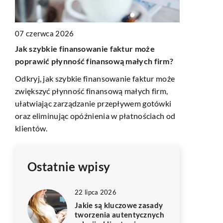
12 czerwca 
07 czerwca 2026
Jak budowa
GAP
Jak szybkie finansowanie faktur może
poprzez sto
poprawić płynność finansową małych firm?
interneto
Odkryj, jak szybkie finansowanie faktur może
Odkryj, jak
zwiększyć płynność finansową małych firm,
zwiększyć z
az
ułatwiając zarządzanie przepływem gotówki
marketingu 
.
oraz eliminując opóźnienia w płatnościach od
storytelling
j
klientów.
marketingo
.
Ostatnie wpisy
22 lipca 2026
Jakie są kluczowe zasady
tworzenia autentycznych