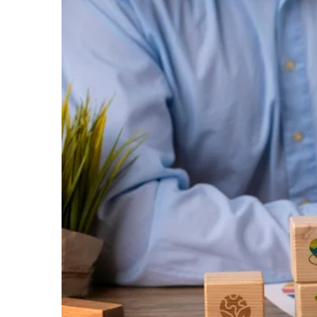
12 czerwca 2024
Jak budować zaangażowa
poprzez storytelling w 
internetowym
Odkryj, jak skuteczne op
zwiększyć zaangażowanie
marketingu internetowym.
storytellingu i wprowadź 
marketingowe.