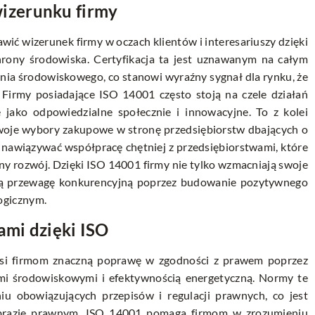
izerunku firmy
ć wizerunek firmy w oczach klientów i interesariuszy dzięki
ony środowiska. Certyfikacja ta jest uznawanym na całym
nia środowiskowego, co stanowi wyraźny sygnał dla rynku, że
. Firmy posiadające ISO 14001 często stoją na czele działań
e jako odpowiedzialne społecznie i innowacyjne. To z kolei
ą swoje wybory zakupowe w stronę przedsiębiorstw dbających o
ą nawiązywać współpracę chętniej z przedsiębiorstwami, które
 rozwój. Dzięki ISO 14001 firmy nie tylko wzmacniają swoje
kują przewagę konkurencyjną poprzez budowanie pozytywnego
ogicznym.
ami dzięki ISO
si firmom znaczną poprawę w zgodności z prawem poprzez
mi środowiskowymi i efektywnością energetyczną. Normy te
niu obowiązujących przepisów i regulacji prawnych, co jest
obrazie prawnym. ISO 14001 pomaga firmom w zrozumieniu