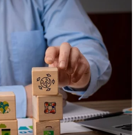
08 stycznia 2026
nie klientów
Jakie korzyści przynosi ubezpieczenie 
marketingu
dla przedsiębiorców?
Dowiedz się, jak ubezpieczenie GAP może
owieści mogą
chronić przedsiębiorców przed
 klientów w
nieoczekiwanymi stratami finansowymi or
 Poznaj techniki
jakie są korzyści płynące z jego posiadania
je w swoje strategie
Zyskaj wiedzę, która pomoże Tobie i Twoje
firmie lepiej zabezpieczyć się w przyszłości