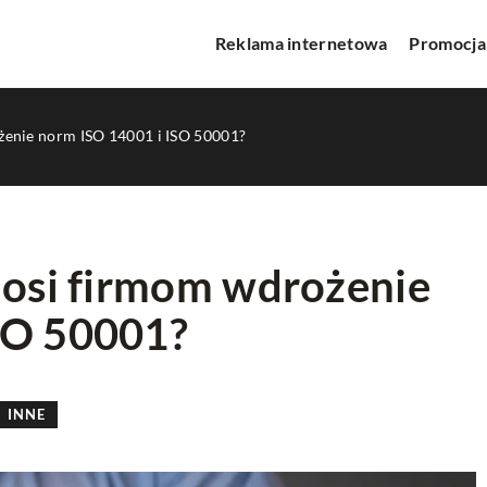
Reklama internetowa
Promocja
ożenie norm ISO 14001 i ISO 50001?
nosi firmom wdrożenie
SO 50001?
CIE
INNE
INNE