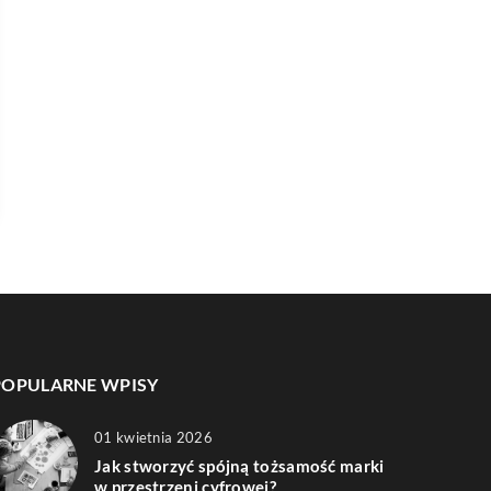
POPULARNE WPISY
01 kwietnia 2026
Jak stworzyć spójną tożsamość marki
w przestrzeni cyfrowej?