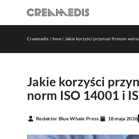
Creamedis
/
Inne
/
Jakie korzyści przynosi firmom wdr
Jakie korzyści przy
norm ISO 14001 i I
PROMOCJA W INTERNE
Redaktor Blue Whale Press
18 maja 2026