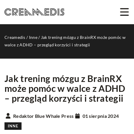
Creamedis
/
Inne
/
Jak trening mózgu z BrainRX może pomóc w
walce z ADHD – przegląd korzyści i strategii
Jak trening mózgu z BrainRX
może pomóc w walce z ADHD
– przegląd korzyści i strategii
Redaktor Blue Whale Press
01 sierpnia 2024
INNE