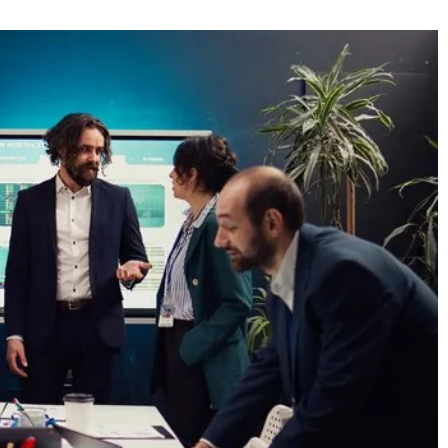
11 kwietnia 2023
Jakie są zalety szkoleń marketingowych
owania marki w
wych
Szkolenia marketingowe to nieodzowny
element w rozwoju kariery w dziedzinie
 strategie budowania
marketingu. W dzisiejszych czasach, kiedy
nościowych. Dowiedz
konkurencja na rynku jest tak duża, specjal
ce treści i promować
z branży muszą być na bieżąco z najnowsz
nąć i zatrzymać
trendami i technikami, aby skutecznie dot
do swoich klientów. Dlatego regularne
uczestnictwo w szkoleniach marketingow
jest kluczowe dla rozwoju kariery w tej
dziedzinie. W poniższym tekście
przedstawiono najważniejsze zalety dlacz
warto zainteresować się szkoleniami
marketingowymi.