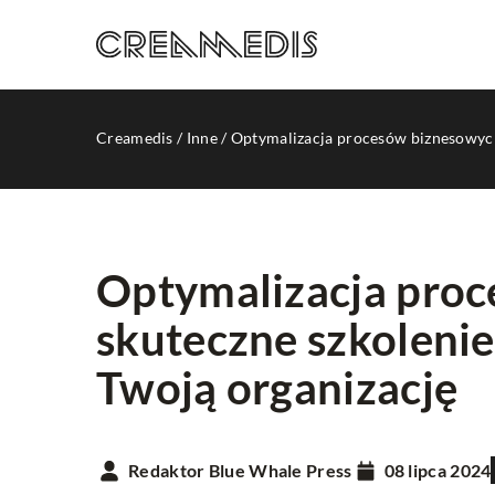
Creamedis
/
Inne
/
Optymalizacja procesów biznesowych:
Optymalizacja proc
skuteczne szkolenie
PROMOCJA W INTERNE
Twoją organizację
Redaktor Blue Whale Press
08 lipca 2024