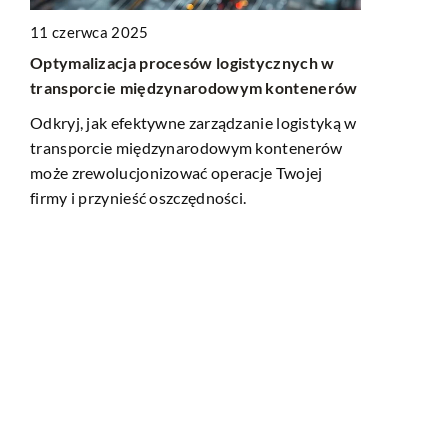
11 czerwca 2025
Optymalizacja procesów logistycznych w
08 lipca 20
transporcie międzynarodowym kontenerów
?
Skuteczne 
mediach sp
Odkryj, jak efektywne zarządzanie logistyką w
transporcie międzynarodowym kontenerów
Odkryj najs
może zrewolucjonizować operacje Twojej
marki w med
firmy i przynieść oszczędności.
iści
się, jak two
ymi
swoją markę
rzeć
odbiorców.
ych
ego