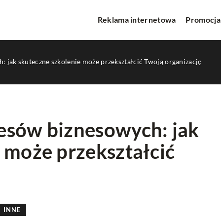
Reklama internetowa
Promocja
 jak skuteczne szkolenie może przekształcić Twoją organizację
esów biznesowych: jak
 może przekształcić
CIE
MEDIA
INNE