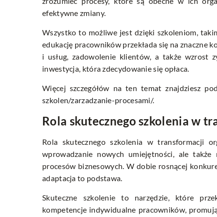
zrozumieć procesy, które są obecne w ich orga
efektywne zmiany.
Wszystko to możliwe jest dzięki szkoleniom, tak
edukację pracowników przekłada się na znaczne kor
i usług, zadowolenie klientów, a także wzrost 
inwestycja, która zdecydowanie się opłaca.
Więcej szczegółów na ten temat znajdziesz p
szkolen/zarzadzanie-procesami/
.
Rola skutecznego szkolenia w tra
Rola skutecznego szkolenia w transformacji org
wprowadzanie nowych umiejętności, ale także ro
procesów biznesowych. W dobie rosnącej konkurenc
adaptacja to podstawa.
Skuteczne szkolenie to narzędzie, które prze
kompetencje indywidualne pracowników, promując 