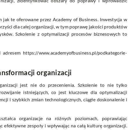
nizacji, zidentyfikować obszary do poprawy i wprowadzić
im jak te oferowane przez Academy of Business. Inwestycja w
zyści dla całej organizacji, w tym poprawę jakości produktów
zysków. Szkolenie z optymalizacji procesów biznesowych to
od adresem
https://www.academyofbusiness.pl/podkategorie-
nsformacji organizacji
anizacji jest nie do przecenienia. Szkolenie to nie tylko
zwijanie istniejących, co jest kluczowe dla optymalizacji
ji i szybkich zmian technologicznych, ciągłe doskonalenie i
kształca organizacje na różnych poziomach, poprawiając
efektywne zespoły i wpływając na całą kulturę organizacji.