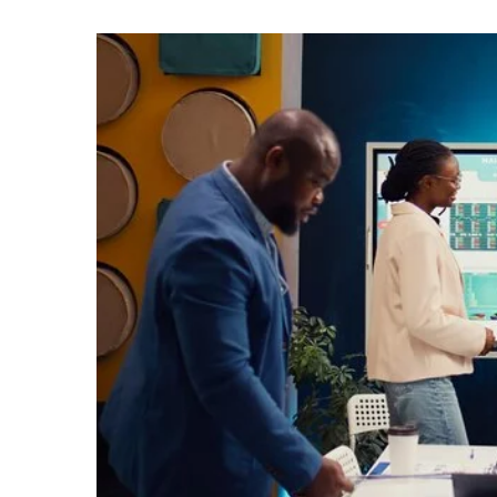
08 lipca 2024
Skuteczne strategie bud
mediach społecznościo
Odkryj najskuteczniejsze
marki w mediach społecz
się, jak tworzyć angażują
swoją markę, aby przyciąg
odbiorców.