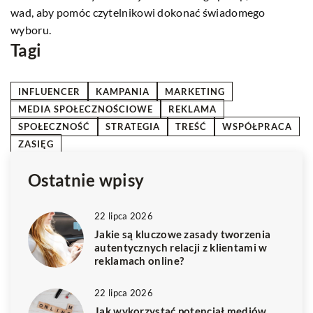
odpowiada Twoim potrzebom i stylowi życia. Dowiedz się,
Zw
na co zwrócić uwagę, aby zabezpieczyć siebie i bliskich.
kr
Tagi
INFLUENCER
KAMPANIA
MARKETING
MEDIA SPOŁECZNOŚCIOWE
REKLAMA
SPOŁECZNOŚĆ
STRATEGIA
TREŚĆ
WSPÓŁPRACA
ZASIĘG
Ostatnie wpisy
22 lipca 2026
Jakie są kluczowe zasady tworzenia
autentycznych relacji z klientami w
reklamach online?
22 lipca 2026
Jak wykorzystać potencjał mediów