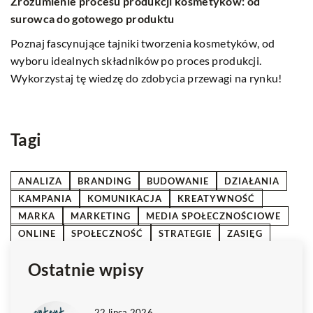
02 kwietnia 2024
w
Jak pieluszki bambusowe mogą przyczynić się do
O
zdrowia i komfortu twojego dziecka?
kl
m
Poznaj korzyści wynikające z korzystania z pieluch
n
bambusowych. Dowiedz się, jak mogą wpływać na zdrowie
i komfort Twojego maleństwa, zapewniając mu naturalną i
bezpieczną ochronę.
Tagi
ANALIZA
BRANDING
BUDOWANIE
DZIAŁANIA
KAMPANIA
KOMUNIKACJA
KREATYWNOŚĆ
MARKA
MARKETING
MEDIA SPOŁECZNOŚCIOWE
ONLINE
SPOŁECZNOŚĆ
STRATEGIE
ZASIĘG
Ostatnie wpisy
22 lipca 2026