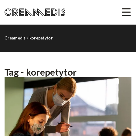
Creamedis
/
korepetytor
Tag - korepetytor