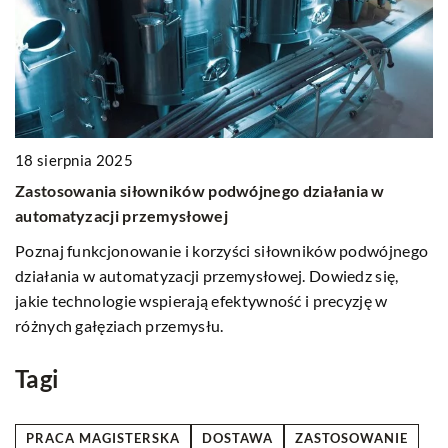
:
18 sierpnia 2025
03
Zastosowania siłowników podwójnego działania w
J
automatyzacji przemysłowej
z
Poznaj funkcjonowanie i korzyści siłowników podwójnego
O
działania w automatyzacji przemysłowej. Dowiedz się,
p
jakie technologie wspierają efektywność i precyzję w
uw
różnych gałęziach przemysłu.
te
e
Tagi
PRACA MAGISTERSKA
DOSTAWA
ZASTOSOWANIE