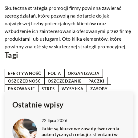
ć
Mobilność, bezpieczeństwo i uniwersalność namiotu
barierowego czynią go cennym wsparciem dla personelu
medycznego i pacjentów.
firmę
e
ej.
Tagi
EFEKTYWNOŚĆ
FOLIA
ORGANIZACJA
OSZCZĘDNOŚĆ
OSZCZĘDZANIE
PACZKI
PAKOWANIE
STRES
WYSYŁKA
ZASOBY
Ostatnie wpisy
22 lipca 2026
Jakie są kluczowe zasady tworzenia
autentycznych relacji z klientami w