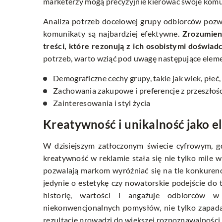
marketerzy mogą precyzyjnie kierować swoje komu
Analiza potrzeb docelowej grupy odbiorców pozwa
komunikaty są najbardziej efektywne.
Zrozumien
treści, które rezonują z ich osobistymi doświad
potrzeb, warto wziąć pod uwagę następujące elem
Demograficzne cechy grupy, takie jak wiek, płeć
Zachowania zakupowe i preferencje z przeszłośc
Zainteresowania i styl życia
Kreatywność i unikalność jako 
W dzisiejszym zatłoczonym świecie cyfrowym, g
kreatywność w reklamie stała się nie tylko mile 
pozwalają markom wyróżniać się na tle konkurencj
jedynie o estetykę czy nowatorskie podejście do 
historię, wartości i angażuje odbiorców w
niekonwencjonalnych pomysłów, nie tylko zapada 
rezultacie prowadzi do większej rozpoznawalności i