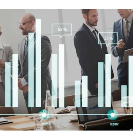
22 lutego 2025
ie przesyłać paczki
Jak nowe technologie zmieniają krajobra
Brytanią?
szkoleń podatkowych i księgowych?
bezpiecznego i
Odkryj, jak nowoczesne technologie wpły
 paczek między
na rozwój szkoleń w dziedzinie podatków 
 Dowiedz się, jak
księgowości, wprowadzając innowacyjne
dów, jakie opcje
narzędzia oraz nowe możliwości nauki.
ejsze oraz jakie
spełnić.