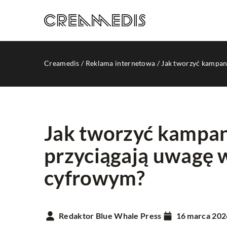
Creamedis
/
Reklama internetowa
/
Jak tworzyć kampan
Jak tworzyć kampan
przyciągają uwagę 
INNE
cyfrowym?
Redaktor Blue Whale Press
16 marca 202