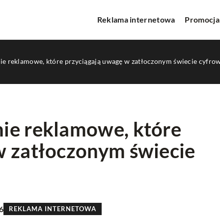
Reklama internetowa
Promocja
ie reklamowe, które przyciągają uwagę w zatłoczonym świecie cyfr
ie reklamowe, które
w zatłoczonym świecie
INNE
6
REKLAMA INTERNETOWA