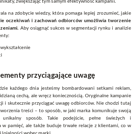
nikaty, zwiększając tym samym efektywność kampanii.
la na zdobycie wiedzy, która pomaga lepiej zrozumieć, jakie
ie oczekiwań i zachowań odbiorców umożliwia tworzenie
czeniami.
Aby osiągnąć sukces w segmentacji rynku i analizie
enty:
, wykształcenie
i
elementy przyciągające uwagę
dzie każdego dnia jesteśmy bombardowani setkami reklam,
widzianą cechą, ale wręcz koniecznością. Oryginalne kampanie
i i skutecznie przyciągać uwagę odbiorców. Nie chodzi tutaj
tworzenia treści – to sposób, w jaki marka komunikuje swoją
 unikalny sposób. Takie podejście, pełne świeżych i
w pamięć, ale także buduje trwałe relacje z klientami, co w
 lojalności wobec marki.