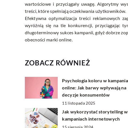
wartościowe i przyciągały uwagę. Algorytmy wys
treści, które spełniają oczekiwania użytkowników.
Efektywna optymalizacja treści reklamowych zap
wyróżnią się na tle konkurencji, przyciągając 
długoterminowy sukces kampanii, gdyż dobrze zopt
obecności marki online.
ZOBACZ RÓWNIEŻ
Psychologia koloru w kampani
online: Jak barwy wpływają na
decyzje konsumentów
11 listopada 2025
Jak wykorzystać storytelling w
kampaniach internetowych
15 sierpnia 2024