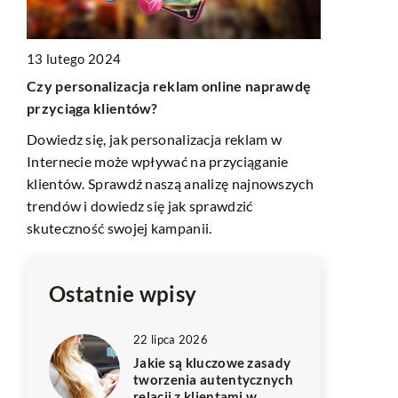
02 kwietnia
13 lutego 2024
Jak bezpiec
Czy personalizacja reklam online naprawdę
z
między Pols
przyciąga klientów?
Odkryj pora
Dowiedz się, jak personalizacja reklam w
wają
efektywnego
Internecie może wpływać na przyciąganie
i
Polską a Wie
klientów. Sprawdź naszą analizę najnowszych
uniknąć najc
trendów i dowiedz się jak sprawdzić
transportu s
skuteczność swojej kampanii.
formalności 
Ostatnie wpisy
22 lipca 2026
Jakie są kluczowe zasady
tworzenia autentycznych
relacji z klientami w