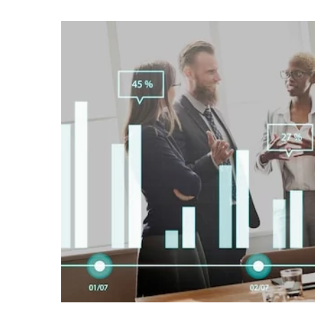
02 kwietnia 2025
Jak bezpiecznie i sprawn
między Polską a Wielką 
Odkryj porady dotyczące 
efektywnego przesyłania
Polską a Wielką Brytanią.
uniknąć najczęstszych błę
transportu są najkorzystni
formalności celne musisz 