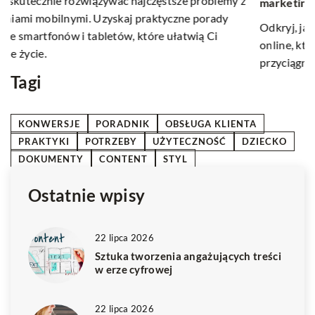
marketingowej online?
Od
Odkryj, jak tworzyć efektywne strategie marketingowe
kr
online, które zwiększą widoczność Twojej marki,
zw
przyciągną nowych klientów i zmaksymalizują zyski.
Tagi
KONWERSJE
PORADNIK
OBSŁUGA KLIENTA
PRAKTYKI
POTRZEBY
UŻYTECZNOŚĆ
DZIECKO
DOKUMENTY
CONTENT
STYL
Ostatnie wpisy
22 lipca 2026
Sztuka tworzenia angażujących treści
w erze cyfrowej
22 lipca 2026