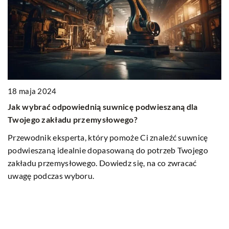
18 maja 2024
Jak wybrać odpowiednią suwnicę podwieszaną dla
1
Twojego zakładu przemysłowego?
J
Przewodnik eksperta, który pomoże Ci znaleźć suwnicę
w
podwieszaną idealnie dopasowaną do potrzeb Twojego
P
zakładu przemysłowego. Dowiedz się, na co zwracać
m
uwagę podczas wyboru.
w
a
ie