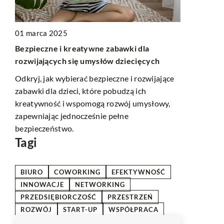
23 marca 2
i z
Jakie korzy
01 marca 2025
zadaszeń p
Bezpieczne i kreatywne zabawki dla
rozwijających się umysłów dziecięcych
a i
Poznaj zale
 w
rolnictwie i
Odkryj, jak wybierać bezpieczne i rozwijające
zwiększyć e
zabawki dla dzieci, które pobudzą ich
poprawić wa
kreatywność i wspomogą rozwój umysłowy,
.
zapewniając jednocześnie pełne
bezpieczeństwo.
Tagi
BIURO
COWORKING
EFEKTYWNOŚĆ
INNOWACJE
NETWORKING
PRZEDSIĘBIORCZOŚĆ
PRZESTRZEŃ
ROZWÓJ
START-UP
WSPÓŁPRACA