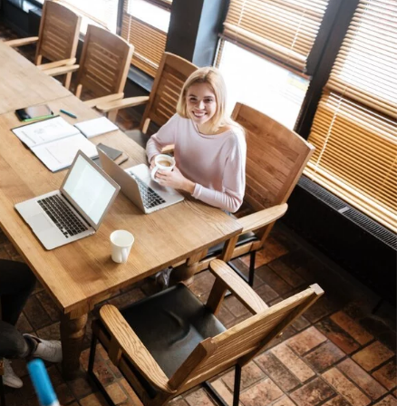
04 grudnia 2025
 sobą wykorzystanie
Kreatywne podejścia do budowania relacj
rolnictwie?
klientami w świecie cyfrowym
rzenośnych w
Poznaj nowoczesne strategie nawiązywani
jak mogą one
utrzymywania trwałych relacji z klientami
ochronę upraw oraz
świecie cyfrowym. Odkryj innowacyjne
a farmie.
metody komunikacji oraz narzędzia
wspierające interakcję z odbiorcami online