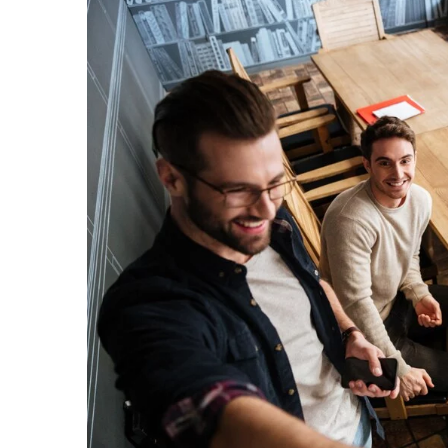
23 marca 2025
Jakie korzyści niesie za
zadaszeń przenośnych w 
Poznaj zalety zadaszeń p
rolnictwie i dowiedz się, 
zwiększyć efektywność i 
poprawić warunki pracy n