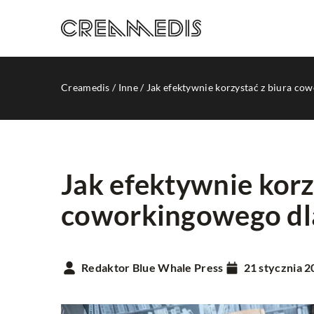
Creamedis
/
Inne
/
Jak efektywnie korzystać z biura co
Jak efektywnie korz
coworkingowego dla
INNE
Redaktor Blue Whale Press
21 stycznia 