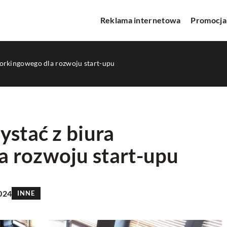
Reklama internetowa
Promocja
workingowego dla rozwoju start-upu
ystać z biura
 rozwoju start-upu
PROMOCJA W INTERNECIE
2024
INNE