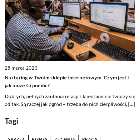
28 marca 2023
0
 i
Nurturing w Twoim sklepie internetowym. Czym jest i
J
jak może Ci pomóc?
e
i
Dobrych, pełnych zaufania relacji z klientami nie tworzy się
O
od tak. Są raczej jak ogród – trzeba do nich cierpliwości, […]
mo
ta
Tagi
SPRZĘT
BIZNES
KUCHNIA
PRACA