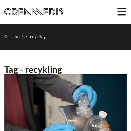
Creamedis
/
recykling
Tag - recykling