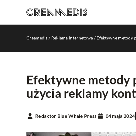
Creamedis
/
Reklama internetowa
/
Efektywne metody p
Efektywne metody p
użycia reklamy kon
INNE
Redaktor Blue Whale Press
04 maja 2024