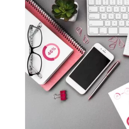
29 sierpnia 2023
Jak wybrać idealną bluzę
Porady i inspiracje
Odkryj w naszym artykule,
bluzę na różne okazje! Zn
porady, które pomogą Ci z
dostosowany do Twojego 
prywatnego stylu.