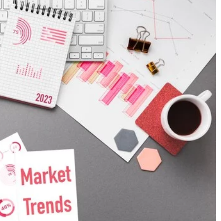
30 maja 2023
WCAG 2.1 – Dlaczego dostępność cyfro
jest ważna i jak ją osiągnąć?
 na różne okazje?
Dostępność cyfrowa jest kluczowa dla
równego dostępu. Dowiedz się, dlaczego j
 jak wybrać idealną
ważna i jak ją osiągnąć zgodnie z WCAG 2.
ajdź inspirujące
naleźć styl
wydarzenia i