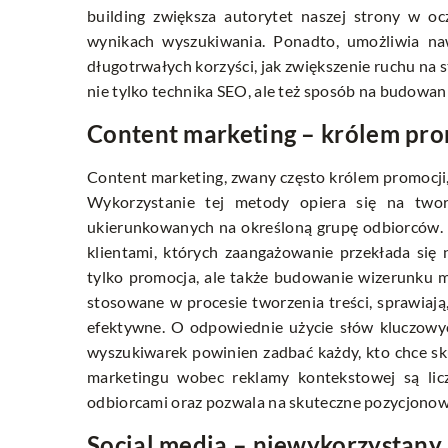
building zwiększa autorytet naszej strony w o
wynikach wyszukiwania. Ponadto, umożliwia naw
długotrwałych korzyści, jak zwiększenie ruchu na s
nie tylko technika SEO, ale też sposób na budowanie
Content marketing – królem pro
Content marketing, zwany często królem promocji
Wykorzystanie tej metody opiera się na tworz
ukierunkowanych na określoną grupę odbiorców. D
klientami, których zaangażowanie przekłada się
tylko promocja, ale także budowanie wizerunku ma
stosowane w procesie tworzenia treści, sprawiają,
efektywne. O odpowiednie użycie słów kluczowyc
wyszukiwarek powinien zadbać każdy, kto chce sk
marketingu wobec reklamy kontekstowej są licz
odbiorcami oraz pozwala na skuteczne pozycjono
Social media – niewykorzystany 