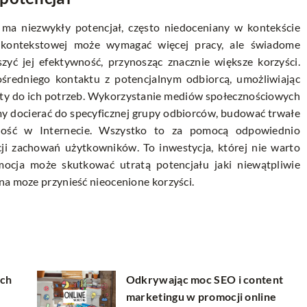
a ma niezwykły potencjał, często niedoceniany w kontekście
y kontekstowej może wymagać więcej pracy, ale świadome
yć jej efektywność, przynosząc znacznie większe korzyści.
średniego kontaktu z potencjalnym odbiorcą, umożliwiając
rty do ich potrzeb. Wykorzystanie mediów społecznościowych
my docierać do specyficznej grupy odbiorców, budować trwałe
zność w Internecie. Wszystko to za pomocą odpowiednio
ji zachowań użytkowników. To inwestycja, której nie warto
ocja może skutkować utratą potencjału jaki niewątpliwie
na moze przynieść nieocenione korzyści.
ach
Odkrywając moc SEO i content
marketingu w promocji online