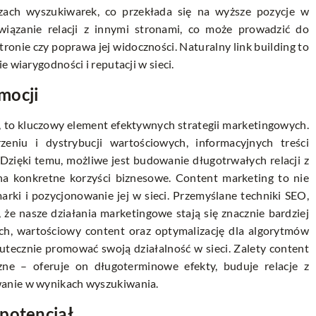
czach wyszukiwarek, co przekłada się na wyższe pozycje w
iązanie relacji z innymi stronami, co może prowadzić do
tronie czy poprawa jej widoczności. Naturalny link building to
 wiarygodności i reputacji w sieci.
mocji
, to kluczowy element efektywnych strategii marketingowych.
eniu i dystrybucji wartościowych, informacyjnych treści
zięki temu, możliwe jest budowanie długotrwałych relacji z
 na konkretne korzyści biznesowe. Content marketing to nie
rki i pozycjonowanie jej w sieci. Przemyślane techniki SEO,
 że nasze działania marketingowe stają się znacznie bardziej
h, wartościowy content oraz optymalizację dla algorytmów
utecznie promować swoją działalność w sieci. Zalety content
ne – oferuje on długoterminowe efekty, buduje relacje z
wanie w wynikach wyszukiwania.
potencjał