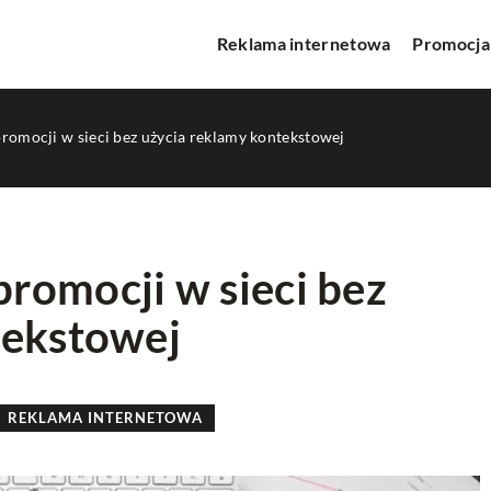
Reklama internetowa
Promocja
romocji w sieci bez użycia reklamy kontekstowej
romocji w sieci bez
tekstowej
TWORZENIE STRON WWW
REKLAMA INTERNETOWA