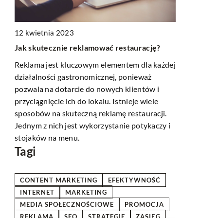
wa
12 kwietnia 2023
29 sierpnia
Jak skutecznie reklamować restaurację?
Jak wybrać 
Porady i ins
Reklama jest kluczowym elementem dla każdej
est
działalności gastronomicznej, ponieważ
Odkryj w na
1.
pozwala na dotarcie do nowych klientów i
bluzę na róż
przyciągnięcie ich do lokalu. Istnieje wiele
porady, któr
sposobów na skuteczną reklamę restauracji.
dostosowany
Jednym z nich jest wykorzystanie potykaczy i
prywatnego 
stojaków na menu.
Tagi
CONTENT MARKETING
EFEKTYWNOŚĆ
INTERNET
MARKETING
MEDIA SPOŁECZNOŚCIOWE
PROMOCJA
REKLAMA
SEO
STRATEGIE
ZASIĘG