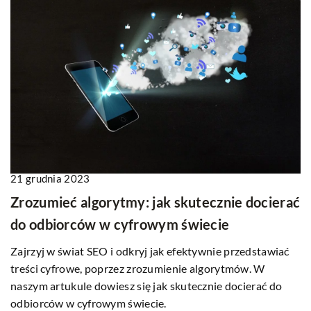
21 grudnia 2023
Zrozumieć algorytmy: jak skutecznie docierać
do odbiorców w cyfrowym świecie
Zajrzyj w świat SEO i odkryj jak efektywnie przedstawiać
treści cyfrowe, poprzez zrozumienie algorytmów. W
naszym artukule dowiesz się jak skutecznie docierać do
odbiorców w cyfrowym świecie.