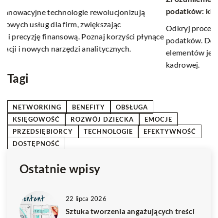
p
podatków: klucz do efektywnej obsługi kadrowej
Od
Odkryj proces naliczania wynagrodzeń i zasady obliczania
ce
e
podatków. Dowiedz się, dlaczego zrozumienie tych
w 
elementów jest kluczowe dla efektywnej administracji
p
kadrowej.
Tagi
NETWORKING
BENEFITY
OBSŁUGA
KSIĘGOWOŚĆ
ROZWÓJ DZIECKA
EMOCJE
PRZEDSIĘBIORCY
TECHNOLOGIE
EFEKTYWNOŚĆ
DOSTĘPNOŚĆ
Ostatnie wpisy
22 lipca 2026
Sztuka tworzenia angażujących treści