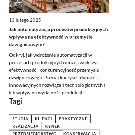
13 lutego 2025
13 sierpnia
Jak automatyzacja procesów produkcyjnych
Jak skutecz
zeń
wpływa na efektywność w przemyśle
poprawić t
dźwignicowym?
Poznaj spos
Odkryj, jak wdrożenie automatyzacji w
podnieść tw
procesach produkcyjnych może zwiększyć
Dowiedz się
efektywność i konkurencyjność przemysłu
podejście do
dźwignicowego. Poznaj korzyści płynące z
w,
innowacyjnych rozwiązań technologicznych i
ich wpływ na wydajność produkcji.
Tagi
STUDIA
KLIENCI
PRAKTYCZNE
REALIZACJA
RYNEK
PRZEDSIĘBIORSTWO
KONSERWACJA