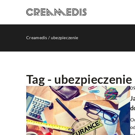
Creamedis
/
ubezpieczenie
Tag - ubezpieczenie
09
INNE
J
d
Od
od
na