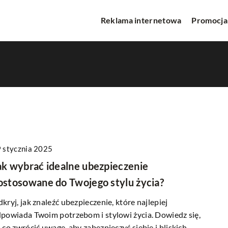
Reklama internetowa
Promocja
 stycznia 2025
REKLAMA INTERNETOWA
ak wybrać idealne ubezpieczenie
ostosowane do Twojego stylu życia?
kryj, jak znaleźć ubezpieczenie, które najlepiej
powiada Twoim potrzebom i stylowi życia. Dowiedz się,
 co zwrócić uwagę, aby zabezpieczyć siebie i bliskich.