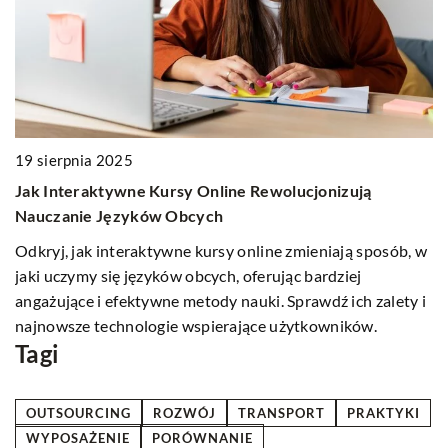
10
J
19 sierpnia 2025
e
Jak Interaktywne Kursy Online Rewolucjonizują
Po
Nauczanie Języków Obcych
i 
Odkryj, jak interaktywne kursy online zmieniają sposób, w
e
jaki uczymy się języków obcych, oferując bardziej
angażujące i efektywne metody nauki. Sprawdź ich zalety i
sie
najnowsze technologie wspierające użytkowników.
Tagi
OUTSOURCING
ROZWÓJ
TRANSPORT
PRAKTYKI
WYPOSAŻENIE
PORÓWNANIE