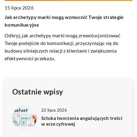
tegie
18 grudnia 2024
Nowoczesne podejścia do angażowania odbiorców 
ować
kampaniach online
 do
ia
Odkryj innowacyjne strategie angażowania odbiorcó
świecie kampanii internetowych. Dowiedz się, jak prz
uwagę i zbudować trwałą lojalność w dynamicznym
środowisku online.
Ostatnie wpisy
22 lipca 2026
Sztuka tworzenia angażujących treści
w erze cyfrowej