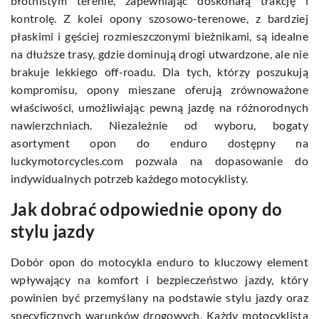
błotnistym terenie, zapewniając doskonałą trakcję i
kontrolę. Z kolei opony szosowo-terenowe, z bardziej
płaskimi i gęściej rozmieszczonymi bieżnikami, są idealne
na dłuższe trasy, gdzie dominują drogi utwardzone, ale nie
brakuje lekkiego off-roadu. Dla tych, którzy poszukują
kompromisu, opony mieszane oferują zrównoważone
właściwości, umożliwiając pewną jazdę na różnorodnych
nawierzchniach. Niezależnie od wyboru, bogaty
asortyment opon do enduro dostępny na
luckymotorcycles.com
pozwala na dopasowanie do
indywidualnych potrzeb każdego motocyklisty.
Jak dobrać odpowiednie opony do
stylu jazdy
Dobór opon do motocykla enduro to kluczowy element
wpływający na komfort i bezpieczeństwo jazdy, który
powinien być przemyślany na podstawie stylu jazdy oraz
specyficznych warunków drogowych. Każdy motocyklista