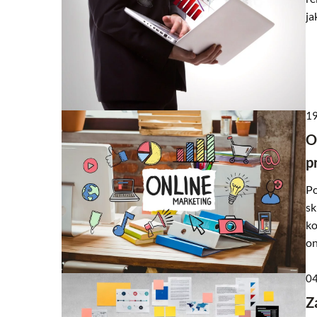
ja
19
O
p
Po
sk
ko
on
04
Z