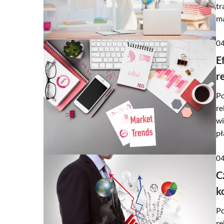
tr
ma
04
E
r
Po
re
wi
pł
04
C
k
Po
re