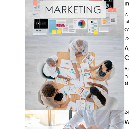
m
Za
ja
cy
22
A
C
Ag
ry
at
24
W