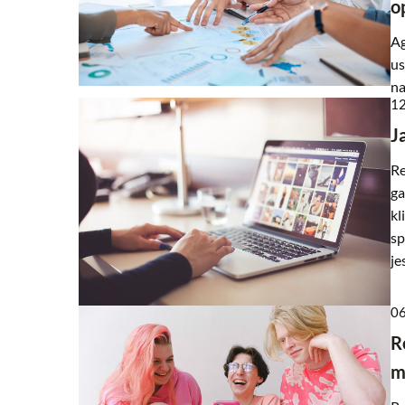
o
Ag
us
na
12
J
Re
ga
kl
sp
je
06
R
m