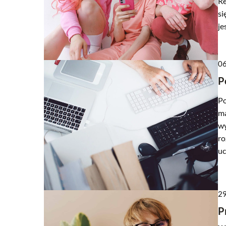
Re
si
je
06
P
Po
ma
wy
ro
uc
29
P