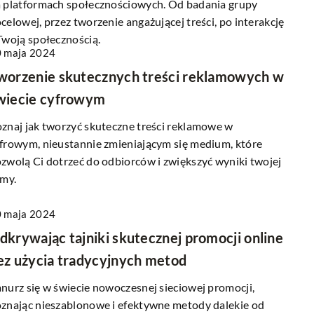
 platformach społecznościowych. Od badania grupy
celowej, przez tworzenie angażującej treści, po interakcję
Twoją społecznością.
 maja 2024
ia jako narzędzie
22 lipca 2026
worzenie skutecznych treści reklamowych w
ej kreatywności i
Sztuka tworzenia angażujących treści
wiecie cyfrowym
erze cyfrowej
 doświadczenia mogą
znaj jak tworzyć skuteczne treści reklamowe w
Dowiedz się, jak kreować wartościowe i
połu i pobudzić
frowym, nieustannie zmieniającym się medium, które
przyciągające treści, które angażują
chniki, które wspierają
zwolą Ci dotrzeć do odbiorców i zwiększyć wyniki twojej
czytelników i budują relacje w zdomi
jność w miejscu pracy
rmy.
przez technologię świecie online.
pólne posiłki.
 maja 2024
dkrywając tajniki skutecznej promocji online
ez użycia tradycyjnych metod
nurz się w świecie nowoczesnej sieciowej promocji,
znając nieszablonowe i efektywne metody dalekie od