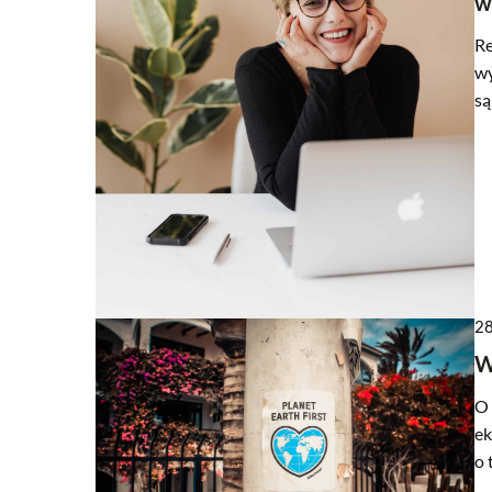
w
Re
wy
są
28
W
O 
ek
o 