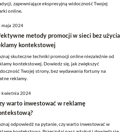
adycji, zapewniające ekspresyjną widoczność Twojej
rki online.
 maja 2024
fektywne metody promocji w sieci bez użycia
eklamy kontekstowej
znaj skuteczne techniki promocji online niezależnie od
klamy kontekstowej. Dowiedz się, jak zwiększyć
doczność Twojej strony, bez wydawania fortuny na
atne reklamy.
 kwietnia 2024
zy warto inwestować w reklamę
ontekstową?
znaj odpowiedź na pytanie, czy warto inwestować w
klamę kontekstową. Przeczytaj nasz artykuł i dowiedz się,