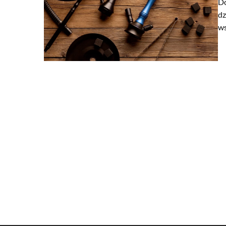
Do
dz
ws