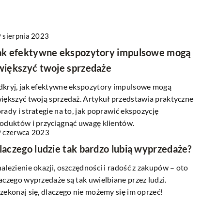
19 marca 2026
 sierpnia 2023
lizować procesy
Jak wybrać idealną maszynę sprzątającą
ak efektywne ekspozytory impulsowe mogą
Twojej firmy?
większyć twoje sprzedaże
izacji procesów
Odkryj, jak wybrać maszynę sprzątającą, k
kryj, jak efektywne ekspozytory impulsowe mogą
które pomogą Ci
zapewni efektywność i oszczędność dla Tw
iększyć twoją sprzedaż. Artykuł przedstawia praktyczne
yski. Poznaj
firmy. Poznaj kluczowe czynniki, które wp
rady i strategie na to, jak poprawić ekspozycję
zia wspierające
na Twój wybór, a także jakie technologie s
oduktów i przyciągnąć uwagę klientów.
aniu lepszych
obecnie najefektywniejsze.
 czerwca 2023
laczego ludzie tak bardzo lubią wyprzedaże?
alezienie okazji, oszczędności i radość z zakupów – oto
aczego wyprzedaże są tak uwielbiane przez ludzi.
zekonaj się, dlaczego nie możemy się im oprzeć!