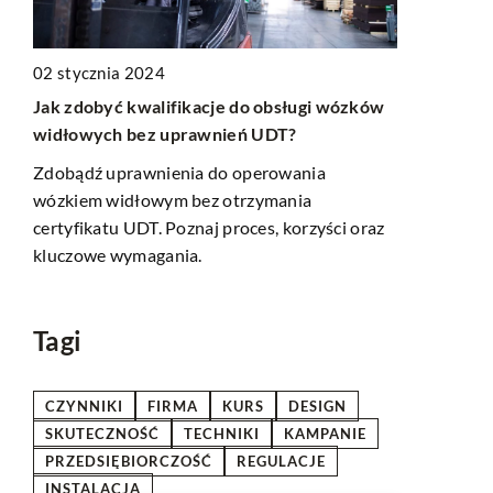
02 stycznia 2024
21 listopad
Jak zdobyć kwalifikacje do obsługi wózków
 do
Jak skutec
widłowych bez uprawnień UDT?
sprzedażow
Zdobądź uprawnienia do operowania
tóra
Odkryj stra
wózkiem widłowym bez otrzymania
ojej
sprzedażowy
certyfikatu UDT. Poznaj proces, korzyści oraz
łyną
zwiększyć ef
kluczowe wymagania.
ą
kluczowe me
zespół sprz
wyników.
Tagi
CZYNNIKI
FIRMA
KURS
DESIGN
SKUTECZNOŚĆ
TECHNIKI
KAMPANIE
PRZEDSIĘBIORCZOŚĆ
REGULACJE
INSTALACJA