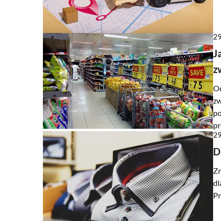
21 listopada 2025
29
Jak skutecznie zoptyma
J
sprzedażowe w firmie?
z
Odkryj strategie optymal
Od
sprzedażowych w firmie, 
zw
zwiększyć efektywność i z
po
kluczowe metody i narzęd
pr
zespół sprzedaży w osiąg
29
wyników.
D
Zn
dl
Pr