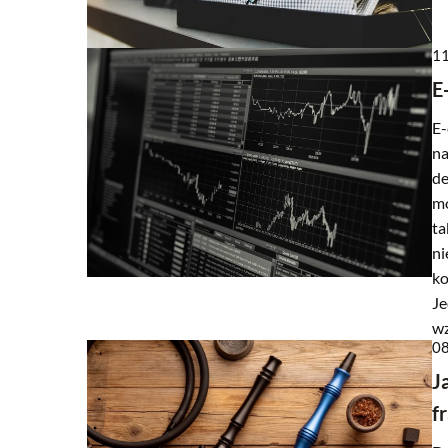
11
E
E-
na
de
mo
ta
ni
ko
Je
wz
08
J
f