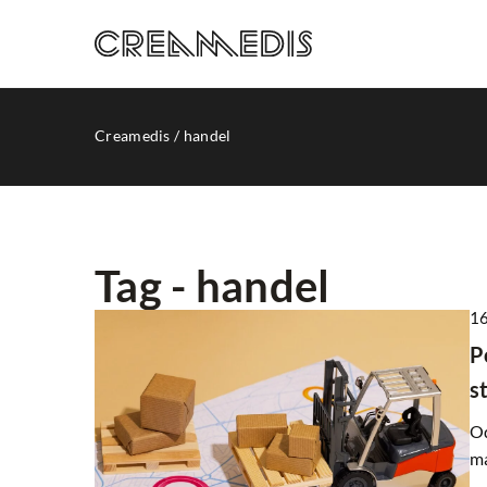
Creamedis
/
handel
Tag - handel
16
INNE
P
s
Od
ma