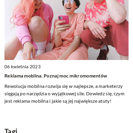
n
06
06 kwietnia 2023
J
Reklama mobilna. Poznaj moc mikromomentów
d
Rewolucja mobilna rozwija się w najlepsze, a marketerzy
Z
sięgają po narzędzia o wyjątkowej sile. Dowiedz się, czym
z
jest reklama mobilna i jakie są jej największe atuty!
Do
l
p
Tagi