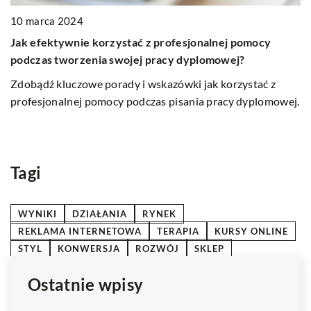
10 marca 2024
0
Jak efektywnie korzystać z profesjonalnej pomocy
S
ze
podczas tworzenia swojej pracy dyplomowej?
k
Zdobądź kluczowe porady i wskazówki jak korzystać z
Od
.
profesjonalnej pomocy podczas pisania pracy dyplomowej.
z
p
u
Tagi
WYNIKI
DZIAŁANIA
RYNEK
REKLAMA INTERNETOWA
TERAPIA
KURSY ONLINE
STYL
KONWERSJA
ROZWÓJ
SKLEP
Ostatnie wpisy